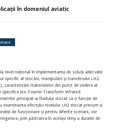
icaţii în domeniul aviatic
inare
c la nivel naţional în implementarea de soluţii adecvate
specific al stocării, manipulării şi transferului LH2.
, caracterizării materialelor din punct de vedere al
ci specifice (ex. Fourier-Transform Infrared
ilor principali ai fluidului stocat ca o funcție de
u examinarea efectului nivelului LH2 stocat precum și
diții de funcționare și pentru diferite scenarii, vor
riogenice, prin păstrarea în același timp a duratei de