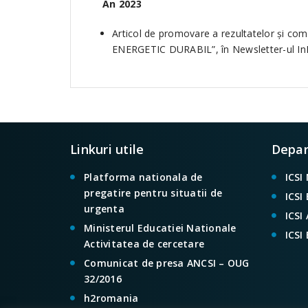
An 2023
Articol de promovare a rezultatelor şi 
ENERGETIC DURABIL”, în Newsletter-ul InHous
Linkuri utile
Depa
Platforma nationala de
ICSI
pregatire pentru situatii de
ICSI
urgenta
ICSI
Ministerul Educatiei Nationale
ICSI
Activitatea de cercetare
Comunicat de presa ANCSI – OUG
32/2016
h2romania