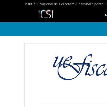
Skip
Institutul Național de Cercetare-Dezvoltare pentru 
to
content
A
fffffff