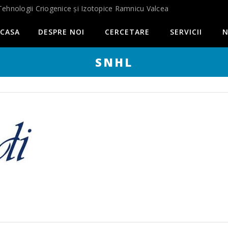
Tehnologii Criogenice și Izotopice Ramnicu Valcea
CASA
DESPRE NOI
CERCETARE
SERVICII
N
SNHL