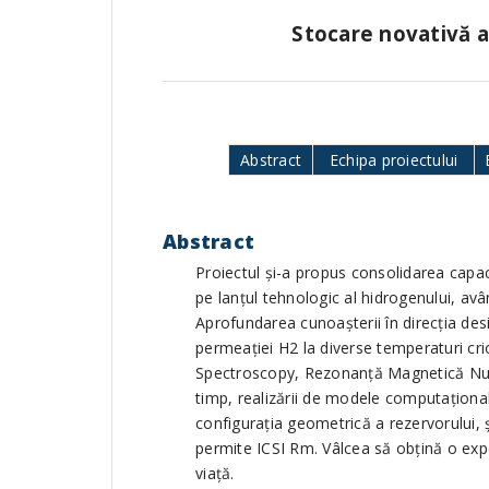
Stocare novativă a 
Abstract
Echipa proiectului
Abstract
Proiectul şi-a propus consolidarea capaci
pe lanţul tehnologic al hidrogenului, avâ
Aprofundarea cunoaşterii în direcţia desi
permeației H2 la diverse temperaturi crio
Spectroscopy, Rezonanţă Magnetică Nuclea
timp, realizării de modele computaţiona
configurația geometrică a rezervorului, şi
permite ICSI Rm. Vâlcea să obțină o exper
viață.