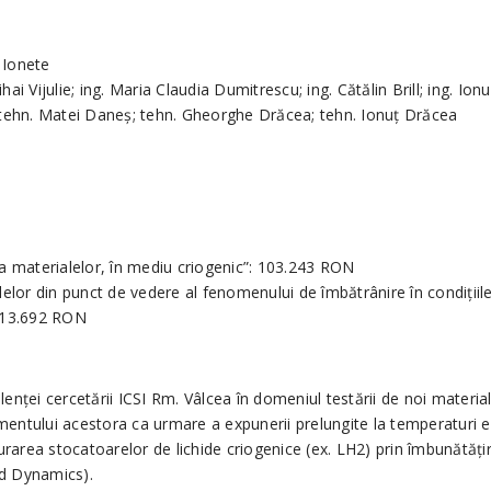
 Ionete
ihai Vijulie; ing. Maria Claudia Dumitrescu; ing. Cătălin Brill; ing. Io
; tehn. Matei Daneş; tehn. Gheorghe Drăcea; tehn. Ionuţ Drăcea
a materialelor, în mediu criogenic”: 103.243 RON
elor din punct de vedere al fenomenului de îmbătrânire în condiţiile 
: 113.692 RON
lenței cercetării ICSI Rm. Vâlcea în domeniul testării de noi materi
mentului acestora ca urmare a expunerii prelungite la temperaturi e
igurarea stocatoarelor de lichide criogenice (ex. LH2) prin îmbunătă
id Dynamics).