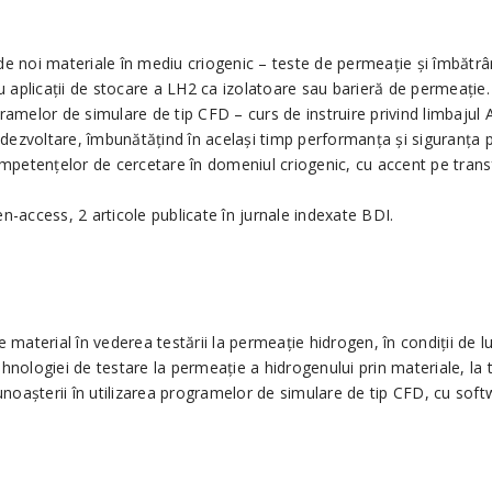
e noi materiale în mediu criogenic – teste de permeaţie şi îmbătrân
u aplicaţii de stocare a LH2 ca izolatoare sau barieră de permeaţie.
amelor de simulare de tip CFD – curs de instruire privind limbajul 
 dezvoltare, îmbunătățind în același timp performanța și siguranța 
mpetenţelor de cercetare în domeniul criogenic, cu accent pe transf
pen-access, 2 articole publicate în jurnale indexate BDI.
 material în vederea testării la permeaţie hidrogen, în condiţii de lu
hnologiei de testare la permeaţie a hidrogenului prin materiale, la 
cunoaşterii în utilizarea programelor de simulare de tip CFD, cu so