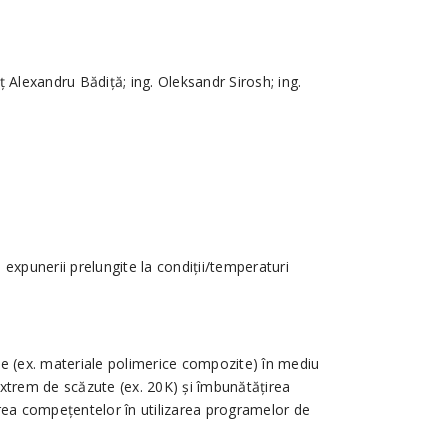
nuţ Alexandru Bădiţă; ing. Oleksandr Sirosh; ing.
expunerii prelungite la condiţii/temperaturi
ale (ex. materiale polimerice compozite) în mediu
xtrem de scăzute (ex. 20K) şi îmbunătăţirea
ţirea compeţentelor în utilizarea programelor de