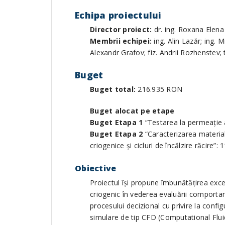
Echipa proiectului
Director proiect:
dr. ing. Roxana Elena
Membrii echipei:
ing. Alin Lazăr; ing. M
Alexandr Grafov; fiz. Andrii Rozhenstev
Buget
Buget total:
216.935 RON
Buget alocat pe etape
Buget Etapa 1
“Testarea la permeaţie 
Buget Etapa 2
“Caracterizarea material
criogenice şi cicluri de încălzire răcire”
Obiective
Proiectul îşi propune îmbunătățirea exce
criogenic în vederea evaluării comporta
procesului decizional cu privire la conf
simulare de tip CFD (Computational Flu