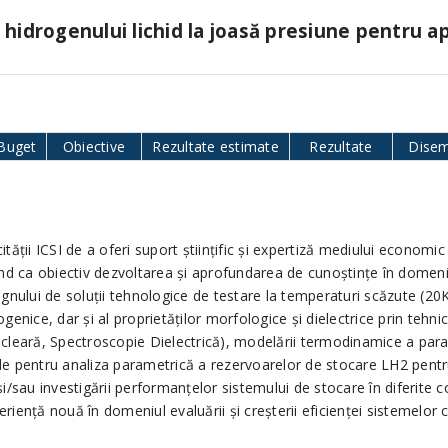
hidrogenului lichid la joasă presiune pentru apl
Buget
Obiective
Rezultate estimate
Rezultate
Disem
tăţii ICSI de a oferi suport ştiinţific şi expertiză mediului economi
nd ca obiectiv dezvoltarea şi aprofundarea de cunoştinţe în domeniul 
gnului de soluţii tehnologice de testare la temperaturi scăzute (20K)
genice, dar şi al proprietăţilor morfologice şi dielectrice prin tehni
ră, Spectroscopie Dielectrică), modelării termodinamice a parametr
le pentru analiza parametrică a rezervoarelor de stocare LH2 pentr
/sau investigării performanțelor sistemului de stocare în diferite con
iență nouă în domeniul evaluării și creșterii eficienței sistemelor c