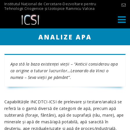
Skip
Institutul Național de Cercetare-Dezvoltare pentru
Tehnologii Criogenice și Izotopice Ramnicu Valcea
to
content
ANALIZE APA
Apa stă la baza existenţei vieţii – “Anticii considerau apa
ca origine a tuturor lucrurilor…Leonardo da Vinci o
numea – Seva vieţii pe pământ”.
Capabilităţile INCDTCI-ICSI de prelevare şi testare/analiză se
referă la o gamă diversă de categorii de apă, precum apă
subterană (foraje, fântâni), apă de suprafaţă (râu, mare), ape
minerale şi apă de masă/apă potabilă, apă saracită în
deuteriu, ape reziduale/uzate şi apă de proces/industrială.