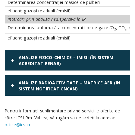
Determinarea concentraţiei masice de pulberi
efluenţi gazoşi reziduali (emisii)
Încercări prin analiza nedispersivă în IR
Determinarea automată a concentraţiilor de gaze (O
, CO
, C
2
2
efluenţi gazoşi reziduali (emisii)
ANALIZE FIZICO-CHIMICE – IMISII (ÎN SISTEM
ACREDITAT RENAR)
ANALIZE RADIOACTIVITATE – MATRICE AER (IN
SISTEM NOTIFICAT CNCAN)
Pentru informaţii suplimentare privind serviciile oferite de
către ICSI Rm. Valcea, vă rugăm sa ne scrieţi la adresa:
office@icsi.ro