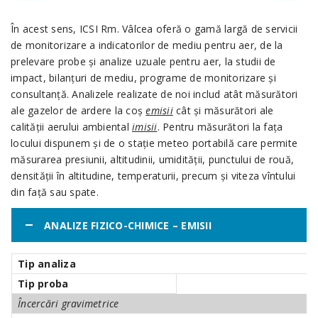
În acest sens, ICSI Rm. Vâlcea oferă o gamă largă de servicii
de monitorizare a indicatorilor de mediu pentru aer, de la
prelevare probe şi analize uzuale pentru aer, la studii de
impact, bilanţuri de mediu, programe de monitorizare şi
consultanţă. Analizele realizate de noi includ atât măsurători
ale gazelor de ardere la coş
emisii
cât şi măsurători ale
calităţii aerului ambiental
imisii
. Pentru măsurători la faţa
locului dispunem şi de o staţie meteo portabilă care permite
măsurarea presiunii, altitudinii, umidităţii, punctului de rouă,
densităţii în altitudine, temperaturii, precum şi viteza vîntului
din faţă sau spate.
ANALIZE FIZICO-CHIMICE – EMISII
Tip analiza
Tip proba
Încercări
gravimetrice