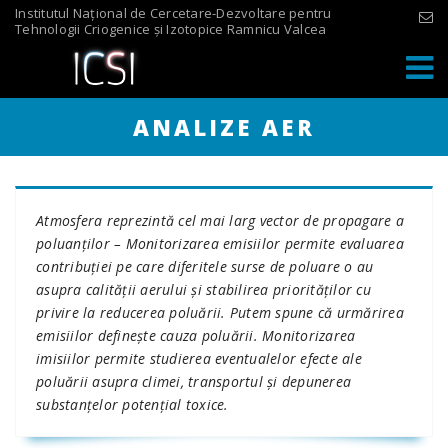
Skip
Institutul Național de Cercetare-Dezvoltare pentru
Tehnologii Criogenice și Izotopice Ramnicu Valcea
to
content
ANALIZE AER
Atmosfera reprezintă cel mai larg vector de propagare a
poluanţilor – Monitorizarea emisiilor permite evaluarea
contribuţiei pe care diferitele surse de poluare o au
asupra calităţii aerului şi stabilirea priorităţilor cu
privire la reducerea poluării. Putem spune că urmărirea
emisiilor defineşte cauza poluării. Monitorizarea
imisiilor permite studierea eventualelor efecte ale
poluării asupra climei, transportul şi depunerea
substanţelor potenţial toxice.