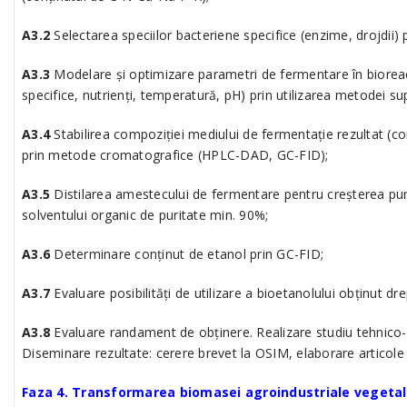
A3.2
Selectarea speciilor bacteriene specifice (enzime, drojdii
A3.3
Modelare și optimizare parametri de fermentare în bioreact
specifice, nutrienți, temperatură, pH) prin utilizarea metodei su
A3.4
Stabilirea compoziției mediului de fermentație rezultat (conț
prin metode cromatografice (HPLC-DAD, GC-FID);
A3.5
Distilarea amestecului de fermentare pentru creșterea purit
solventului organic de puritate min. 90%;
A3.6
Determinare conținut de etanol prin GC-FID;
A3.7
Evaluare posibilități de utilizare a bioetanolului obținut dr
A3.8
Evaluare randament de obținere. Realizare studiu tehnico-e
Diseminare rezultate: cerere brevet la OSIM, elaborare articole 
Faza 4. Transformarea biomasei agroindustriale vegetal