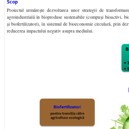
Scop
Proiectul urmărește dezvoltarea unor strategii de transforma
agroindustrială în bioproduse sustenabile (compuși bioactivi, 
și biofertilizatori), în sistemul de bioeconomie circular
ă,
prin dez
reducerea impactului negativ asupra mediului.