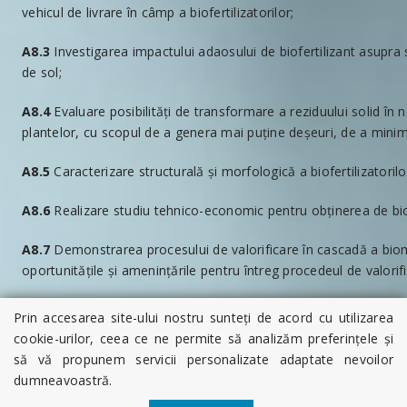
vehicul de livrare în câmp a biofertilizatorilor;
A8.3
Investigarea impactului adaosului de biofertilizant asupra s
de sol;
A8.4
Evaluare posibilități de transformare a reziduului solid în 
plantelor, cu scopul de a genera mai puține deșeuri, de a minimiz
A8.5
Caracterizare structurală și morfologică a biofertilizator
A8.6
Realizare studiu tehnico-economic pentru obținerea de biof
A8.7
Demonstrarea procesului de valorificare în cascadă a biom
oportunitățile și amenințările pentru întreg procedeul de valori
A8.8
Realizare studiu tehnico-economic pentru întreg procedeul 
Prin accesarea site-ului nostru sunteți de acord cu utilizarea
rezultatelor obținute din etapele anterioare;
cookie-urilor, ceea ce ne permite să analizăm preferințele și
să vă propunem servicii personalizate adaptate nevoilor
A8.9
Diseminare rezultate: elaborare articole Q1/Q2, participări
dumneavoastră.