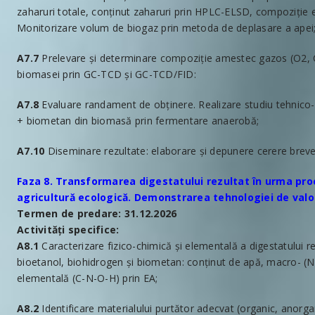
zaharuri totale, conținut zaharuri prin HPLC-ELSD, compoziție e
Monitorizare volum de biogaz prin metoda de deplasare a apei
A7.7
Prelevare și determinare compoziție amestec gazos (O2, C
biomasei prin GC-TCD și GC-TCD/FID:
A7.8
Evaluare randament de obținere. Realizare studiu tehnico
+ biometan din biomasă prin fermentare anaerobă;
A7.10
Diseminare rezultate: elaborare şi depunere cerere brevet 
Faza 8. Transformarea digestatului rezultat în urma proc
agricultură ecologică. Demonstrarea tehnologiei de valo
Termen de predare: 31.12.2026
Activități specifice:
A8.1
Caracterizare fizico-chimică și elementală a digestatului 
bioetanol, biohidrogen și biometan: conținut de apă, macro- (Na
elementală (C-N-O-H) prin EA;
A8.2
Identificare materialului purtător adecvat (organic, anorgan