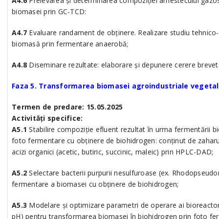
A4.6
Prelevarea și determinarea compoziției amestecului gazos
biomasei prin GC-TCD:
A4.7
Evaluare randament de obținere. Realizare studiu tehnico-
biomasă prin fermentare anaerobă;
A4.8
Diseminare rezultate: elaborare şi depunere cerere brevet l
Faza 5. Transformarea biomasei agroindustriale vegetal
Termen de predare: 15.05.2025
Activități specifice:
A5.1
Stabilire compoziție efluent rezultat în urma fermentării b
foto fermentare cu obținere de biohidrogen: conținut de zaharu
acizi organici (acetic, butiric, succinic, maleic) prin HPLC-DAD;
A5.2
Selectare bacterii purpurii nesulfuroase (ex. Rhodopseudo
fermentare a biomasei cu obținere de biohidrogen;
A5.3
Modelare și optimizare parametri de operare ai bioreactoru
pH) pentru transformarea biomasei în biohidrogen prin foto fer