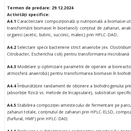
Termen de predare: 29.12.2024
Activități specifice:
A4.1
Caracterizare compozițională și nutrițională a biomasei uti
transformării biomasei în bioetanol): conținut de zaharuri, anal
organici (acetic, butiric, succinic, maleic) prin HPLC-DAD;
A4.2
Selectare specii bacteriene strict anaerobe (ex. Clostridiu
Citrobacter, Escherichia coli) pentru transformarea microbiană
A4.3
Modelare și optimizare parametrii de operare ai bioreacto
atmosferă anaerobă) pentru transformarea biomasei în biohidro
A4.4
Îmbunătățire randament de obținere a biohidrogenului prin i
(absorbție fizică vs. metode de încapsulare), substraturi specif
A4.5
Stabilirea compoziției amestecului de fermentare pe parcur
zaharuri totale, conținutul de zaharuri prin HPLC-ELSD, compoziț
(furfural, HMF) prin HPLC-DAD;