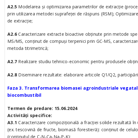
A2.5
Modelarea și optimizarea parametrilor de extracție (procent
prin utilizarea metodei suprafeței de răspuns (RSM); Optimizar
de extracție;
A2.6
Caracterizare extracte bioactive obținute prin metode spe
MS/MS, conținut de compuși terpenici prin GC-MS, caracterizare
metoda titrimetrică;
A2.7
Realizare studiu tehnico-economic pentru produsele obțin
A2.8
Diseminare rezultate: elaborare articole Q1/Q2, participări
Faza 3. Transformarea biomasei agroindustriale vegatale
biocombustibil
Termen de predare: 15.06.2024
Activități specifice:
A3.1
Caracterizare compozițională a fracției solide rezultată în
(ex. tescovină de fructe, biomasă forestieră): conținut de celuloz
(conținutul de C-N-Ca-Na-P-K);