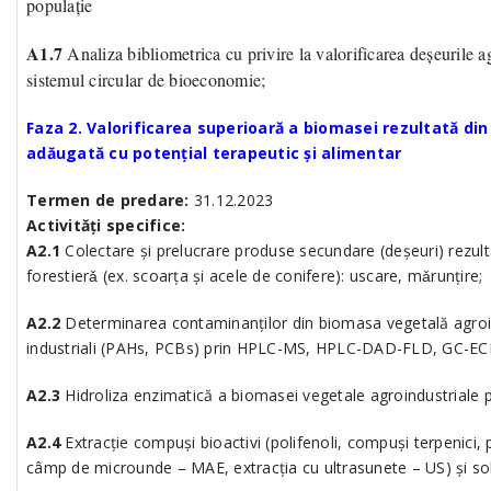
populație
A1.7
Analiza bibliometrica cu privire la valorificarea deșeurile 
sistemul circular de bioeconomie;
Faza 2. Valorificarea superioară a biomasei rezultată din
adăugată cu potențial terapeutic şi alimentar
Termen de predare:
31.12.2023
Activități specifice:
A2.1
Colectare și prelucrare produse secundare (deșeuri) rezulta
forestierǎ (ex. scoarța şi acele de conifere): uscare, mǎrunțire;
A2.2
Determinarea contaminanților din biomasa vegetală agroind
industriali (PAHs, PCBs) prin HPLC-MS, HPLC-DAD-FLD, GC-ECD 
A2.3
Hidroliza enzimatică a biomasei vegetale agroindustriale p
A2.4
Extracție compuşi bioactivi (polifenoli, compuşi terpenici, 
câmp de microunde – MAE, extracția cu ultrasunete – US) şi sol