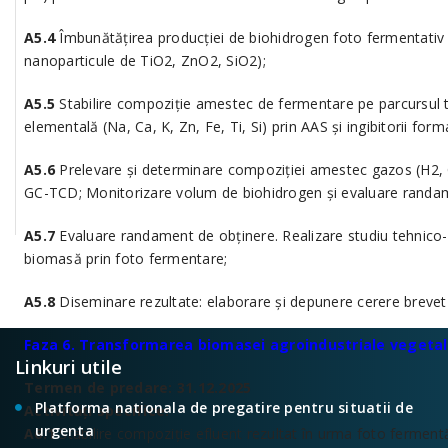
A5.4
Îmbunătățirea producției de biohidrogen foto fermentativ 
nanoparticule de TiO2, ZnO2, SiO2);
A5.5
Stabilire compoziție amestec de fermentare pe parcursul t
elementală (Na, Ca, K, Zn, Fe, Ti, Si) prin AAS și ingibitorii fo
A5.6
Prelevare și determinare compoziției amestec gazos (H2, C
GC-TCD; Monitorizare volum de biohidrogen și evaluare randam
A5.7
Evaluare randament de obținere. Realizare studiu tehnico-
biomasă prin foto fermentare;
A5.8
Diseminare rezultate: elaborare şi depunere cerere brevet l
Faza 6. Transformarea biomasei agroindustriale veget
Linkuri utile
Termen de predare: 31.12.2025
Platforma nationala de pregatire pentru situatii de
Activități specifice:
urgenta
A6.1
Stabilire compoziție efluent rezultat în urma foto fermentă