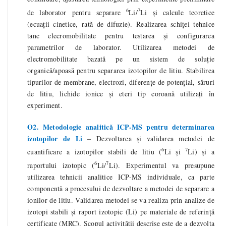
6
7
de laborator pentru separare
Li/
Li și calcule teoretice
(ecuații cinetice, rată de difuzie). Realizarea schiței tehnice
tanc elecromobilitate pentru testarea și configurarea
parametrilor de laborator. Utilizarea metodei de
electromobilitate bazată pe un sistem de soluție
organică/apoasă pentru separarea izotopilor de litiu. Stabilirea
tipurilor de membrane, electrozi, diferențe de potențial, săruri
de litiu, lichide ionice și eteri tip coroană utilizați în
experiment.
O2. Metodologie analitică ICP-MS pentru determinarea
izotopilor de Li
–
Dezvoltarea și validarea metodei de
6
7
cuantificare a izotopilor stabili de litiu (
Li și
Li) și a
6
7
raportului izotopic (
Li/
Li). Experimentul va presupune
utilizarea tehnicii analitice ICP-MS individuale, ca parte
componentă a procesului de dezvoltare a metodei de separare a
ionilor de litiu. Validarea metodei se va realiza prin analize de
izotopi stabili și raport izotopic (Li) pe materiale de referință
certificate (MRC). Scopul activității descrise este de a dezvolta