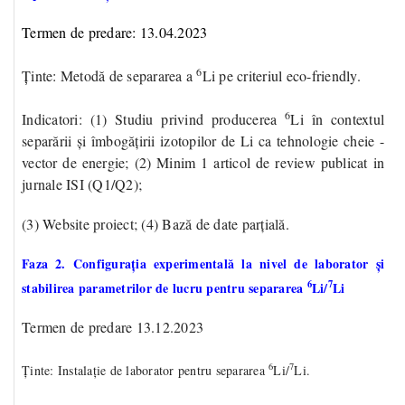
Termen de predare: 13.04.2023
6
Ținte
: Metodă de separarea a
Li pe criteriul eco-friendly.
6
Indicatori
: (
1
) Studiu privind producerea
Li în contextul
separării și îmbogățirii izotopilor de Li ca tehnologie cheie -
vector de energie; (
2
) Minim 1 articol de review publicat in
jurnale ISI (Q1/Q2);
(
3
) Website proiect; (
4
) Bază de date parțială.
Faza 2. Configurația experimentală la nivel de laborator și
6
7
stabilirea parametrilor de lucru pentru separarea
Li/
Li
Termen de predare 13.12.2023
6
7
Ținte
: Instalație de laborator pentru separarea
Li/
Li.