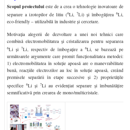
Scopul proiectului
este de a crea o tehnologie inovatoare de
6
7
6
separare a izotopilor de litiu (
Li,
Li) și îmbogățirea
Li,
eco-friendly – utilizabilă în industrie și cercetare.
Motivația
alegerii de dezvoltare a unei noi tehnici care
combină electromobilitatea și cristalizarea pentru separarea
6
7
6
Li și
Li, respectiv de îmbogațire a
Li, se bazează pe
următoarele argumente care promit funcționalitatea metodei:
1
) electromobilitatea în soluție apoasă are o manevrabilitate
bună, reacțiile electrozilor au loc în soluție apoasă, creând
premisele separării în etape succesive și
2
) proprietățile
6
7
specifice
Li și
Li au evidențiat separare și îmbunătățire
semnificativă prin crearea de mono/multicristale.