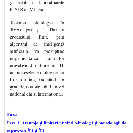
și testată în laboratoarele
ICSI Rm. Vâlcea.
Testarea tehnologiei în
diverși pași și la final a
produsului finit, prin
algoritmi de inteligență
artificială, va presupune
implementarea soluțiilor
inovative din domeniul IT
în procesele tehnologice cu
flux on-line, indicând un
grad de noutate atât la nivel
național cât și internațional.
Faze
Faza 1. Avantaje și limitări privind tehnologii și metodologii de
6
7
separare a
Li și
Li