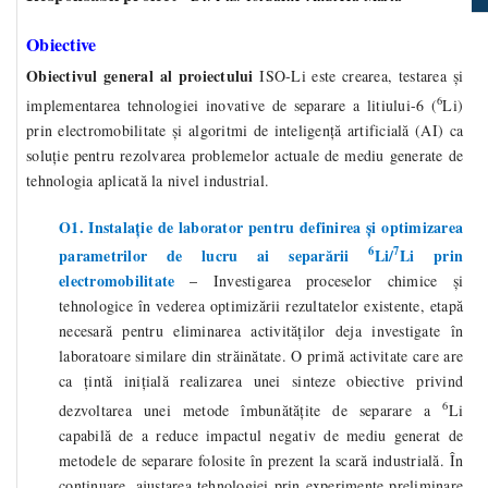
Obiective
Obiectivul general al proiectului
ISO-Li este crearea, testarea și
6
implementarea tehnologiei inovative de separare a litiului-6 (
Li)
prin electromobilitate și algoritmi de inteligență artificială (AI) ca
soluție pentru rezolvarea problemelor actuale de mediu generate de
tehnologia aplicată la nivel industrial.
O1. Instalație de laborator pentru definirea și optimizarea
6
7
parametrilor de lucru ai separării
Li/
Li prin
electromobilitate
–
Investigarea proceselor chimice și
tehnologice în vederea optimizării rezultatelor existente, etapă
necesară pentru eliminarea activităților deja investigate în
laboratoare similare din străinătate. O primă activitate care are
ca țintă inițială realizarea unei sinteze obiective privind
6
dezvoltarea unei metode îmbunătățite de separare a
Li
capabilă de a reduce impactul negativ de mediu generat de
metodele de separare folosite în prezent la scară industrială. În
continuare, ajustarea tehnologiei prin experimente preliminare