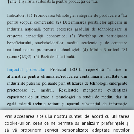
Ținte
:
Fişă rută sustenabilă pentru producția de
Li.
6
Indicatori
: (1) Promovarea tehnologiei integrate de producere a
Li
pentru scopuri comerciale; (2) Determinarea posibilelor aplicații în
industria națională pentru creșterea gradului de tehnologizare și
creșterea capacității economice; (3) Workshop cu participarea
beneficiarului, stackeholderilor, mediul academic și de cercetare
național pentru promovarea tehnologiei; (4) Minim 3 articol ISI
(zona Q1/Q2); (5) Bază de date finală.
Impactul proiectului:
Proiectul ISO-Li reprezintă în sine o
alternativă pentru eliminarea/reducerea contaminării rezultate din
industriile puternic poluante prin utilizarea de tehnologii emergente
prietenoase cu mediul. Rezultatele menționate evidențiază
capacitatea de utilizare a tehnologiei în studii de mediu, dar în
egală măsură trebuie reținut și aportul substanțial de informație
privind fracționarea izotopică a litiului în mediul natural pentru
Prin accesarea site-ului nostru sunteți de acord cu utilizarea
utilizarea în abordările tehnologice care urmează a fi investigate în
cookie-urilor, ceea ce ne permite să analizăm preferințele și
cadrul proiectului. Numeroase laboratoare de cercetare sunt
să vă propunem servicii personalizate adaptate nevoilor
implicate în studii aplicative conduse cu scopul de a separa izotopii