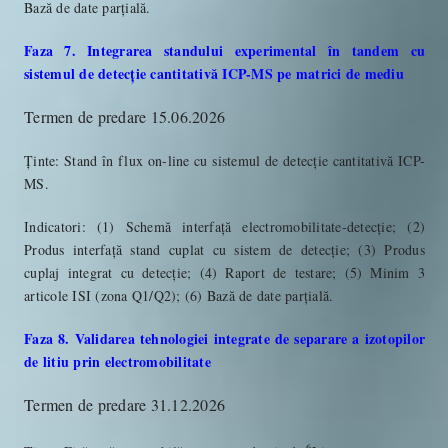
Bază de date parțială.
Faza 7. Integrarea standului experimental în tandem cu
sistemul de detecție cantitativă ICP-MS pe matrici de mediu
Termen de predare 15.06.2026
Ținte
: Stand în flux on-line cu sistemul de detecție cantitativă ICP-
MS.
Indicatori
: (1) Schemă interfață electromobilitate-detecție; (2)
Produs interfață stand cuplat cu sistem de detecție; (3) Produs
cuplaj integrat cu detecție; (4) Raport de testare; (5) Minim 3
articole ISI (zona Q1/Q2); (6) Bază de date parțială.
Faza 8. Validarea tehnologiei integrate de separare a izotopilor
de litiu prin electromobilitate
Termen de predare 31.12.2026
6