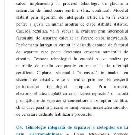
calcul implementați în procesul tehnologic de ghidare a
sistemului de funcționare on-line (flux continuu). Modelul
stabilit prin algoritmi de inteligență artificială va fi extins
pentru a ajusta un număr arbitrar de etape stabilite statistic.
Cascada rezultată va fi supusă la evaluare prin intermediul
factorului de separare calculat în fiecare etapă individuală.
Performanța întregului circuit în cascadă depinde de factorul
de separare care poate determina creșterea numărului de
circuite. Testarea tehnologiei în cascadă se va realiza pe
matricile de mediu comparativ cu materiale de referință
certificat. Cuplarea sistemului în cascadă în tandem cu
sistemul de cristalizare se va realiza prin premisa creșterii
performanței tehnologiei propuse. Prin urmare,
elecromobilitatea cuplată cu cristalizarea reprezintă o metodă
promițătoare de separare și concentrare a izotopilor de litiu,
chiar dacă până în prezent se menționează necesitatea studiilor
de cercetare dedicate fiabilizării procesului.
O4. Tehnologie integrată de separare a izotopilor de Li
prin electromobilitate
–
Etapa tehnologică prevede