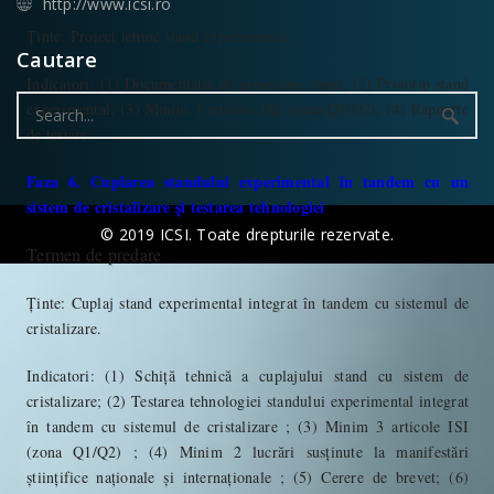
http://www.icsi.ro
Ținte
: Proiect tehnic stand experimental.
Cautare
Indicatori
: (1) Documentație de proiectare stand; (2) Prototip stand
Search
experimental; (3) Minim 3 articole ISI (zona Q1/Q2); (4) Rapoarte
for:
de testare.
Faza 6. Cuplarea standului experimental în tandem cu un
sistem de cristalizare și testarea tehnologiei
© 2019 ICSI. Toate drepturile rezervate.
Termen de predare
31.12.2025
Ținte
: Cuplaj stand experimental integrat în tandem cu sistemul de
cristalizare.
Indicatori
: (1) Schiță tehnică a cuplajului stand cu sistem de
cristalizare; (2) Testarea tehnologiei standului experimental integrat
în tandem cu sistemul de cristalizare ; (3) Minim 3 articole ISI
(zona Q1/Q2) ; (4) Minim 2 lucrări susținute la manifestări
științifice naționale și internaționale ; (5) Cerere de brevet; (6)