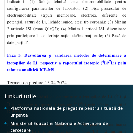
Indicatori
: (1) Schița tehnică tanc electromobilitate pentru
configurarea parametrilor de laborator; (2) Fișa procesului de
electromobilitate (tipuri membrane, electrozi, diferențe de
potențial, săruri de Li, lichide ionice, eteri tip coroană); (3) Minim
2 articole ISI (zona Q1/Q2); (4) Minim 1 articol ISI, diseminare
prin participare la conferințe naționale/internaționale; (5) Bază de
date parțială.
Faza 3. Dezvoltarea și validarea metodei de determinare a
6
7
izotopilor de Li, respectiv a raportului izotopic (
Li/
Li) prin
tehnica analitică ICP-MS
Termen de predare 15.04.2024
Linkuri utile
6
Ținte
: Metodă validată de determinare a izotopilor de Li (
Li și
7
6
7
Li), respectiv a raportului izotopic
Li/
Li prin tehnica analitică
Platforma nationala de pregatire pentru situatii de
ICP-MS.
urgenta
Ministerul Educatiei Nationale Activitatea de
Indicatori
: (1) Procedură analitică ICP-MS pentru determinarea
cercetare
izotopilor de Li și a raportului izotopic (6Li/7Li) ; (2) minim 1