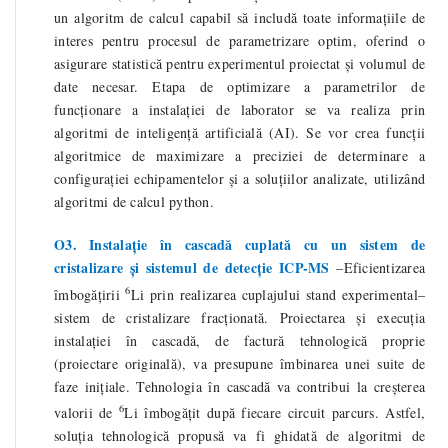
un algoritm de calcul capabil să includă toate informațiile de
interes pentru procesul de parametrizare optim, oferind o
asigurare statistică pentru experimentul proiectat și volumul de
date necesar. Etapa de optimizare a parametrilor de
funcționare a instalației de laborator se va realiza prin
algoritmi de inteligență artificială (AI). Se vor crea funcții
algoritmice de maximizare a preciziei de determinare a
configurației echipamentelor și a soluțiilor analizate, utilizând
algoritmi de calcul python.
O3. Instalație în cascadă cuplată cu un sistem de
cristalizare și sistemul de detecție ICP-MS
–
Eficientizarea
6
îmbogățirii
Li prin realizarea cuplajului stand experimental
–
sistem de cristalizare fracționată. Proiectarea și execuția
instalației în cascadă, de factură tehnologică proprie
(proiectare originală), va presupune îmbinarea unei suite de
faze inițiale. Tehnologia în cascadă va contribui la creșterea
6
valorii de
Li îmbogățit după fiecare circuit parcurs. Astfel,
soluția tehnologică propusă va fi ghidată de algoritmi de