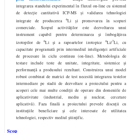
integrarea standului experimental în fluxul on-line cu sistemul
de detecție cantitativă ICP-MS și validarea tehnologiei
6
integrate de producerea
Li și promovarea în scopuri
comerciale. Scopul activităților este dezvoltarea unui
instrument capabil pentru determinarea și îmbogățirea
6
6
7
izotopilor de
Li și a rapoartelor izotopice
Li/
Li, cu
capacitate programată prin intermediul inteligenței artificiale
de procesare în ciclu continuu (on-line). Metodologia de
testare include teste de unitate, integritate, sistemice și
performanță a produsului rezultant. Construirea unui model
robust combinat de matrici de test necesită integrarea testelor
intermediare pe stadii de dezvoltare a proiectului pentru a
acoperi cele mai multe condiții de operare din domeniile de
aplicativitate (industrial, mediu și nuclear, cercetare
aplicativă). Faza finală a proiectului prevede discuții cu
instituțiile beneficiare și cele interesate de utilitatea
tehnologiei, respectiv mediul științific.
Scop