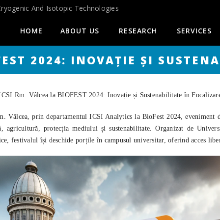
Cryogenic And Isotopic Technologies
HOME
ABOUT US
RESEARCH
SERVICES
FEST 2024: INOVAȚIE ȘI SUSTEN
ICSI Rm. Vâlcea la BIOFEST 2024: Inovație și Sustenabilitate în Focalizar
 Vâlcea, prin departamentul ICSI Analytics la BioFest 2024, eveniment de
ară, agricultură, protecția mediului și sustenabilitate. Organizat de Uni
e, festivalul își deschide porțile în campusul universitar, oferind acces liber