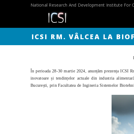
Skip
National Research And Development Institute For 
to
content
ICSI RM. VÂLCEA LA BIO
În perioada 28-30 martie 2024, anunțăm prezența ICSI Rm.
inovatoare și tendințelor actuale din industria aliment
București, prin Facultatea de Ingineria Sistemelor Biotehnic