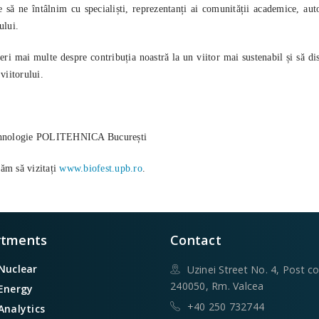
 să ne întâlnim cu specialiști, reprezentanți ai comunității academice, aut
ului.
peri mai multe despre contribuția noastră la un viitor mai sustenabil și să d
viitorului.
 Tehnologie POLITEHNICA București
ăm să vizitați
www.biofest.upb.ro
.
rtments
Contact
 Nuclear
Uzinei Street No. 4, Post c
240050, Rm. Valcea
 Energy
+40 250 732744
 Analytics