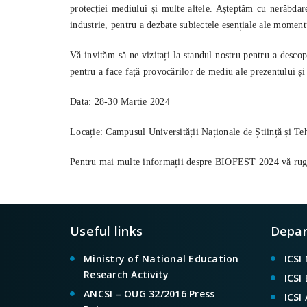
protecției mediului și multe altele. Așteptăm cu nerăbdare
industrie, pentru a dezbate subiectele esențiale ale moment
Vă invităm să ne vizitați la standul nostru pentru a desco
pentru a face față provocărilor de mediu ale prezentului și 
Data:
28-30 Martie 2024
Locație:
Campusul Universității Naționale de Știință și
Pentru mai multe informații despre BIOFEST 2024 vă rug
Useful links
Depa
Ministry of National Education
ICSI
Research Activity
ICSI
ANCSI – OUG 32/2016 Press
ICSI