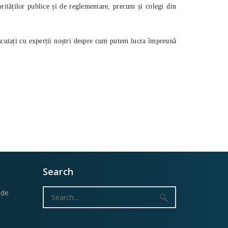
orităților publice și de reglementare, precum și colegi din
iscutați cu experții noștri despre cum putem lucra împreună
Search
Search
ode
for: