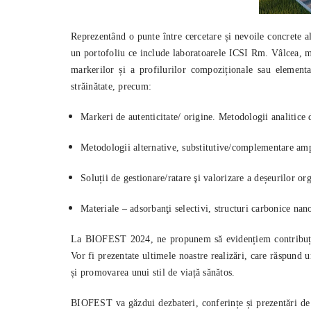
Reprezentând o punte între cercetare și nevoile concrete al
un portofoliu ce include laboratoarele ICSI Rm. Vâlcea, mi
markerilor și a profilurilor compoziționale sau elemental
străinătate, precum:
Markeri de autenticitate/ origine. Metodologii analitice d
Metodologii alternative, substitutive/complementare ampren
Soluții de gestionare/ratare şi valorizare a deșeurilor org
Materiale – adsorbanţi selectivi, structuri carbonice na
La BIOFEST 2024, ne propunem să evidențiem contribuția no
Vor fi prezentate ultimele noastre realizări, care răspund 
și promovarea unui stil de viață sănătos.
BIOFEST va găzdui dezbateri, conferințe și prezentări de 