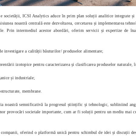
e societății,
ICSI Analytics
aduce în prim plan soluții analitice integrate ș
siunea noastră centrală este dezvoltarea, cercetarea și implementarea tehnolo
e. Prin intermediul acestor abordări, oferim servicii și expertize de înaltă
e investigare a calității băuturilor/ produselor alimentare;
tării izotopice pentru caracterizarea și clasificarea produselor naturale, în 
anice și industriale;
nostructurate, membrane.
astră semnificativă la progresul științific și tehnologic, subliniind anga
unor provocări societale importante, cum ar fi soluții pentru un mediu mai cu
companii, oferind o platformă unică pentru schimbul de idei și discuții desp